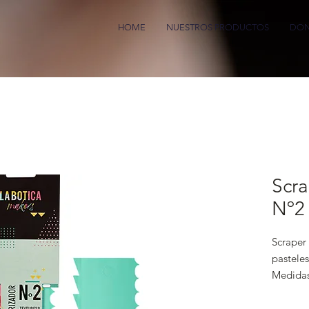
HOME
NUESTROS PRODUCTOS
DON
Scra
Nº2 
Scraper 
pasteles
Medidas
Bulto 24