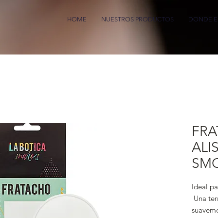
HOME
NUESTROS PRODUCTOS
DONDE 
FR
ALI
SM
Ideal pa
Una term
suaveme