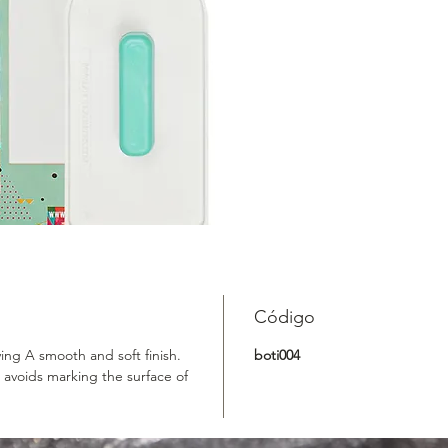
evita ma
azúcar.
Bulto 50
Código
ing A smooth and soft finish.
boti004
 avoids marking the surface of